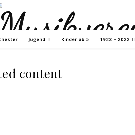
chester
Jugend
Kinder ab 5
1928 – 2022
ted content