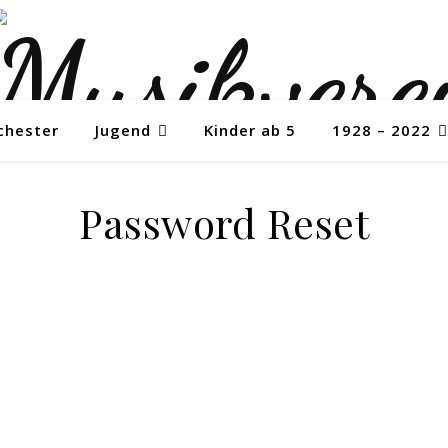
chester
Jugend
Kinder ab 5
1928 – 2022
Password Reset
Um dein Passwort zurückzusetzen, gib bitte unten deine
E-Mail-Adresse oder deinen Benutzernamen ein.