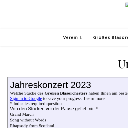
Verein
Großes Blasor
U