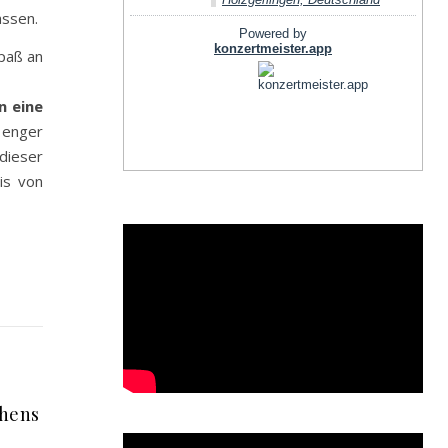
assen.
Spaß an
n eine
 enger
dieser
is von
chens