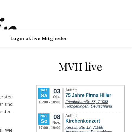
Login aktive Mitglieder
MVH live
ersten
er sind
ester-
i. Wie